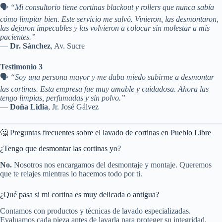
🗣️
“Mi consultorio tiene cortinas blackout y rollers que nunca sabía
cómo limpiar bien. Este servicio me salvó. Vinieron, las desmontaron,
las dejaron impecables y las volvieron a colocar sin molestar a mis
pacientes.”
—
Dr. Sánchez
, Av. Sucre
Testimonio 3
🗣️
“Soy una persona mayor y me daba miedo subirme a desmontar
las cortinas. Esta empresa fue muy amable y cuidadosa. Ahora las
tengo limpias, perfumadas y sin polvo.”
—
Doña Lidia
, Jr. José Gálvez
🤔 Preguntas frecuentes sobre el lavado de cortinas en Pueblo Libre
¿Tengo que desmontar las cortinas yo?
No.
Nosotros nos encargamos del desmontaje y montaje. Queremos
que te relajes mientras lo hacemos todo por ti.
¿Qué pasa si mi cortina es muy delicada o antigua?
Contamos con productos y técnicas de lavado especializadas.
Evaluamos cada pieza antes de lavarla para proteger su integridad.