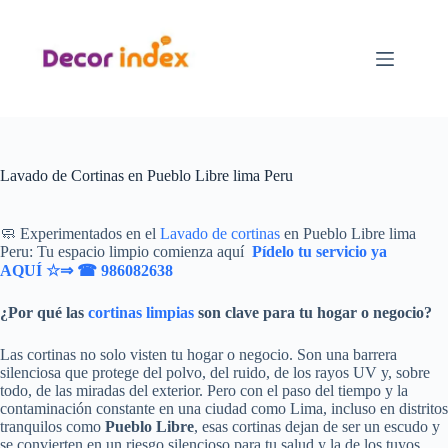
Saltar
al
contenido
Lavado de Cortinas en Pueblo Libre lima Peru
🧼 Experimentados en el
Lavado de cortinas
en Pueblo Libre lima
Peru: Tu espacio limpio comienza aquí
Pídelo tu servicio ya
AQUÍ ☆⇒
☎ 986082638
¿Por qué las
cortinas limpias
son clave para tu hogar o negocio?
Las cortinas no solo visten tu hogar o negocio. Son una barrera
silenciosa que protege del polvo, del ruido, de los rayos UV y, sobre
todo, de las miradas del exterior. Pero con el paso del tiempo y la
contaminación constante en una ciudad como Lima, incluso en distritos
tranquilos como
Pueblo Libre
, esas cortinas dejan de ser un escudo y
se convierten en un riesgo silencioso para tu salud y la de los tuyos.