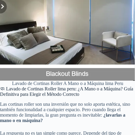
Lavado de Cortinas Roller A Mano o a Máquina lima Peru
🧼 Lavado de Cortinas Roller lima peru: ¿A Mano o a Máquina? Guía
Definitiva para Elegir el Método Correcto
Las cortinas roller son una inversión que no solo aporta estética, sino
también funcionalidad a cualquier espacio. Pero cuando llega el
momento de limpiarlas, la gran pregunta es inevitable:
¿lavarlas a
mano o en máquina?
La respuesta no es tan simple como parece. Depende del tipo de