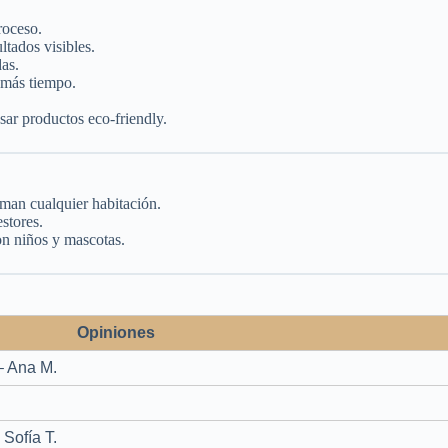
roceso.
ltados visibles.
as.
 más tiempo.
sar productos eco-friendly.
rman cualquier habitación.
estores.
on niños y mascotas.
Opiniones
– Ana M.
 Sofía T.