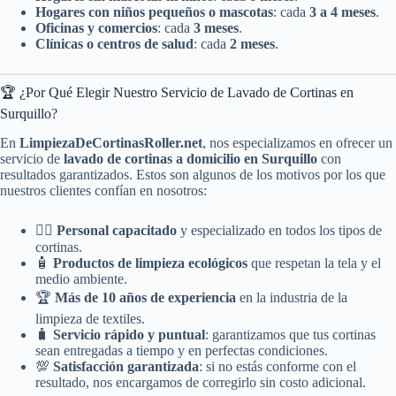
Hogares con niños pequeños o mascotas
: cada
3 a 4 meses
.
Oficinas y comercios
: cada
3 meses
.
Clínicas o centros de salud
: cada
2 meses
.
🏆 ¿Por Qué Elegir Nuestro Servicio de Lavado de Cortinas en
Surquillo?
En
LimpiezaDeCortinasRoller.net
, nos especializamos en ofrecer un
servicio de
lavado de cortinas a domicilio en Surquillo
con
resultados garantizados. Estos son algunos de los motivos por los que
nuestros clientes confían en nosotros:
👷‍♂️
Personal capacitado
y especializado en todos los tipos de
cortinas.
🧴
Productos de limpieza ecológicos
que respetan la tela y el
medio ambiente.
🏆
Más de 10 años de experiencia
en la industria de la
limpieza de textiles.
🧳
Servicio rápido y puntual
: garantizamos que tus cortinas
sean entregadas a tiempo y en perfectas condiciones.
💯
Satisfacción garantizada
: si no estás conforme con el
resultado, nos encargamos de corregirlo sin costo adicional.